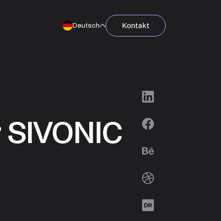
Kontakt
Deutsch
LinkedIn
r SIVONIC
Facebook
Behance
Dribbble
Designrush