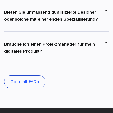
unterschiedlichen Aufgaben, so dass wir am gesamten
Produktdesignprozess arbeiten können. Produktdesigner
Bieten Sie umfassend qualifizierte Designer
sind die wichtigsten Teammitglieder, denn sie
oder solche mit einer engen Spezialisierung?
konzentrieren sich auf die Erfüllung der Bedürfnisse Ihrer
Nutzer. Je nach Projekt arbeiten die Designer von digitalen
Für einige Projekte ist ein Team von Designern mit
Produkten mit unseren Researchern, Geschäftsanalysten,
spezifischen, eng begrenzten Spezialisierungen
Projektmanagern, kreativen UX- und UI-Designern, 3D- und
erforderlich, während für andere Vorhaben „Alleskönner“
Brauche ich einen Projektmanager für mein
Motion-Designern sowie Entwicklern zusammen.
von Vorteil sind. Zuerst bestimmen wir, ob Sie ein
digitales Produkt?
spezielles Team von Designern für Ihr Projekt oder einen
einzelnen Produktdesigner benötigen. Da unser Team aus
Wie immer gehen wir individuell auf Ihre
über 20, sich ergänzenden Spezialisten besteht, können
Produktanforderungen ein. Zu den Aufgaben des
wir Ihnen in beiden Fällen helfen.
Projektmanagers gehören Managementaufgaben wie
Projekt- und Zeitplanung, Überwachung der zugeteilten
Go to all FAQs
Aufgaben und Koordinierung der Teammitglieder. Bei
Unravel haben wir dennoch einen sehr effizienten
Arbeitsablauf und einen schnellen Projektfortschritt dank
des Agile-Ansatzes, bei dem alle klassischen
Projektmanagement-Rollen durch Produkteigner, Designer