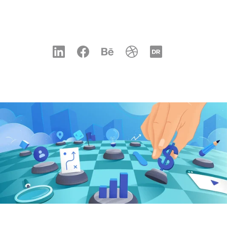
LinkedIn
Facebook
Behance
Dribbble
Designrush