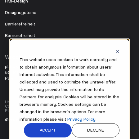
HMI-Design
Designsysteme
Barrierefreiheit
Barrierefreiheit
Wroclaw HQ
Contact
This website uses cookies to work correctly and
pl. Nowy Targ 28
to obtain anonymous information about users’
+48 500 104 042
50-141 Wroclaw
Internet activities. This information shall be
Polen
office@unravel.cc
collected and used to optimize the Unravel offer.
Unravel may provide this information to its
Partners for analysis. Cookies will be stored in the
Unravel S.A. is a company registered in Poland.
browser’s memory. Cookies settings can be
Company Registration Number 0000842732, VAT-UE
PL8971879134, REGON 386117266.
changed in the browser’s options. For more
information please visit
Privacy Policy
.
©2026 Unravel. All Rights Reserved.
ACCEPT
DECLINE