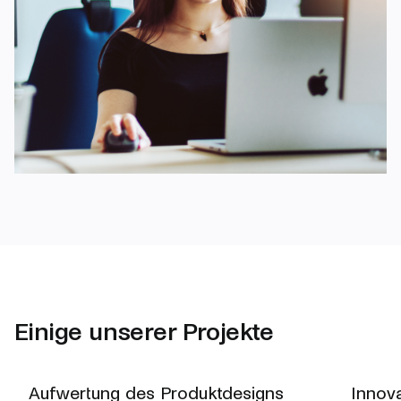
Designsysteme
UX-Design
UI-Design
Einige unserer Projekte
Recherche
Aufwertung des Produktdesigns
Innova